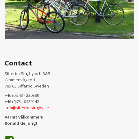
Contact
Sifferbo Stugby och B&B
Gimmenvägen 1
785 63 Sifferbo Sweden
+46 (0)243 - 230389
+46 (0)73 - 0489142
info@sifferbostugby.se
Varmt välkommen!
Ronald de Jong!