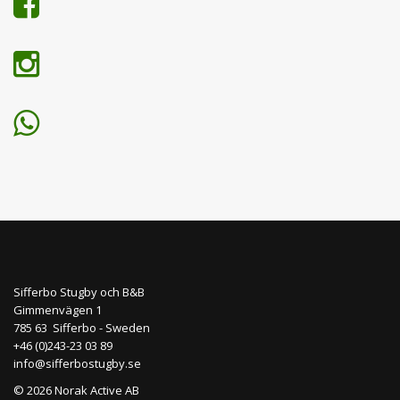
Sifferbo Stugby och B&B
Gimmenvägen 1
785 63 Sifferbo - Sweden
+46 (0)243-23 03 89
info@sifferbostugby.se
© 2026 Norak Active AB