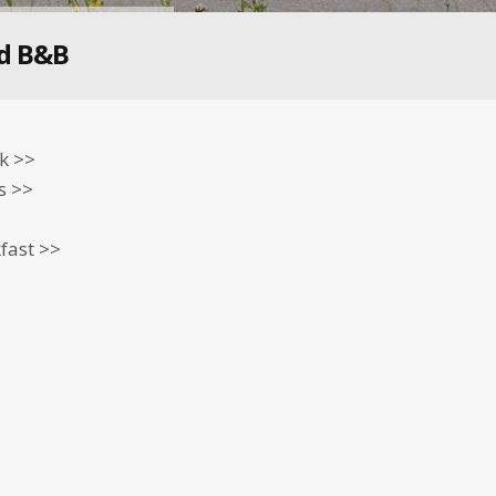
d B&B
k >>
s >>
fast >>