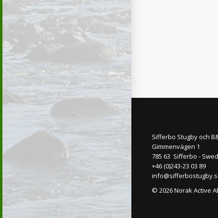
Sifferbo Stugby och B
Gimmenvägen 1
785 63 Sifferbo - Swe
+46 (0)243-23 03 89
info@sifferbostugby.
© 2026 Norak Active A