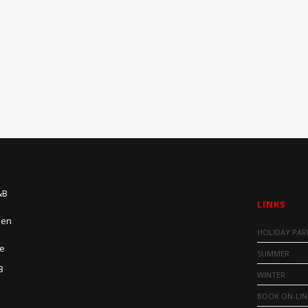
&B
LINKS
den
HOLIDAY PAR
se
SUMMER
B
WINTER
BOOK ON-LIN