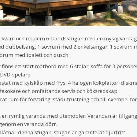
bekväm och modern 6-bäddsstugan med en mysig varda
ed dubbelsäng, 1 sovrum med 2 enkelsängar, 1 sovrum 
adrum med toalett och dusch.
inns ett stort matbord med 6 stolar, soffa för 3 personer,
 DVD-spelare.
rustat med kylskåp med frys, 4 halogen kokplattor, diskm
ffekokare och omfattande servis och köksredskap.
arat rum för förvaring, städutrustning och till exempel to
 en rymlig veranda med utemöbler. Verandan är tillgäng
enom en veranda dörr.
illåtna i denna stugan, stugan är garanterat djurfritt.