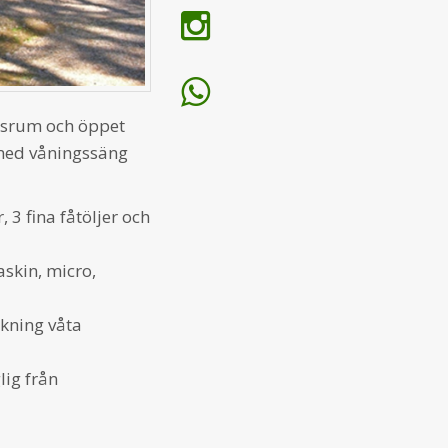
gsrum och öppet
med våningssäng
 3 fina fåtöljer och
askin, micro,
rkning våta
lig från