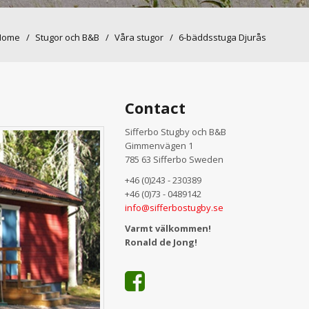
Home
Stugor och B&B
Våra stugor
6-bäddsstuga Djurås
Contact
Sifferbo Stugby och B&B
Gimmenvägen 1
785 63 Sifferbo Sweden
+46 (0)243 - 230389
+46 (0)73 - 0489142
info@sifferbostugby.se
Varmt välkommen!
Ronald de Jong!