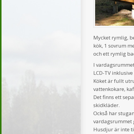
Mycket rymlig, 
kök, 1 sovrum m
och ett rymlig b
I vardagsrummet f
LCD-TV inklusive
Köket är fullt ut
vattenkokare, ka
Det finns ett sep
skidkläder.
Också har stugan
vardagsrummet g
Husdjur är inte t