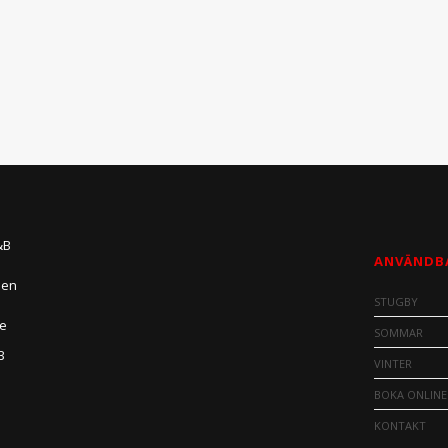
&B
ANVÄNDB
den
STUGBY
se
SOMMAR
B
VINTER
BOKA ONLINE
KONTAKT