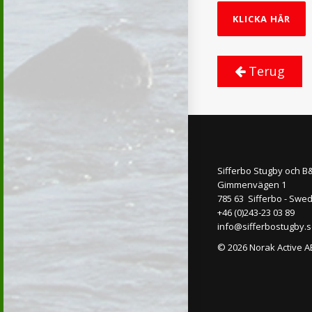
KLICKA HÄR
Terug
Sifferbo Stugby och B
Gimmenvägen 1
785 63 Sifferbo - Swe
+46 (0)243-23 03 89
info@sifferbostugby.
© 2026 Norak Active A